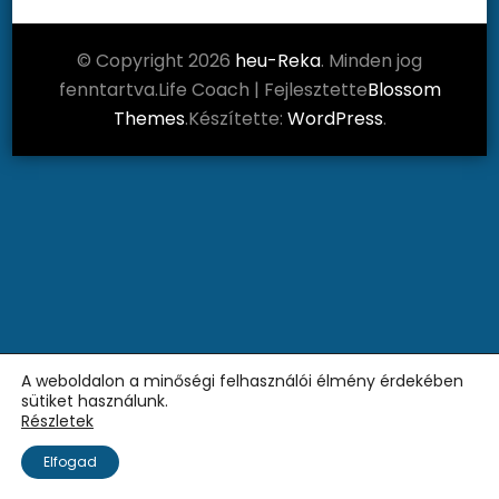
© Copyright 2026
heu-Reka
. Minden jog
fenntartva.
Life Coach | Fejlesztette
Blossom
Themes
.Készítette:
WordPress
.
A weboldalon a minőségi felhasználói élmény érdekében
sütiket használunk.
Részletek
Elfogad