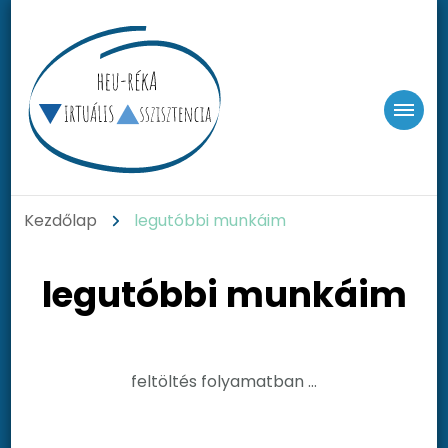
heu-Reka
Online Vállalkozástámogatás
Kezdőlap
legutóbbi munkáim
legutóbbi munkáim
feltöltés folyamatban …