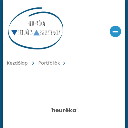
heu-Reka
Online Vállalkozástámogatás
Kezdőlap
Portfóliók
‘
heuréka
‘