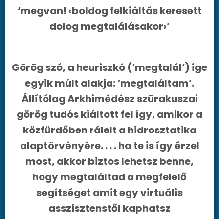
‘megvan! ‹boldog felkiáltás keresett
dolog megtalálásakor›’
Görög szó, a heuriszkó (‘megtalál’) ige
egyik múlt alakja: ‘megtaláltam’.
Állítólag Arkhimédész szürakuszai
görög tudós kiáltott fel így, amikor a
közfürdőben rálelt a hidrosztatika
alaptörvényére. . . . ha te is így érzel
most, akkor biztos lehetsz benne,
hogy megtaláltad a megfelelő
segítséget amit egy virtuális
asszisztenstől kaphatsz