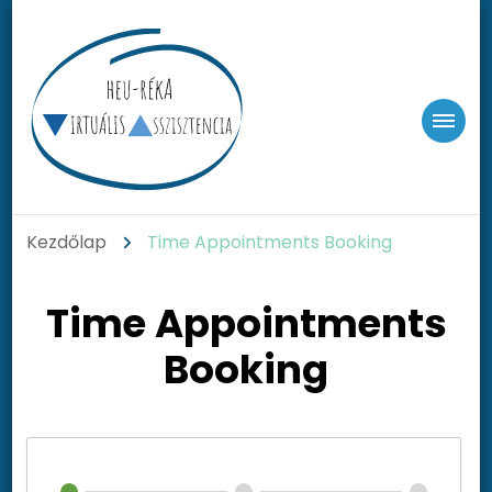
heu-Reka
Online Vállalkozástámogatás
Kezdőlap
Time Appointments Booking
Time Appointments
Booking