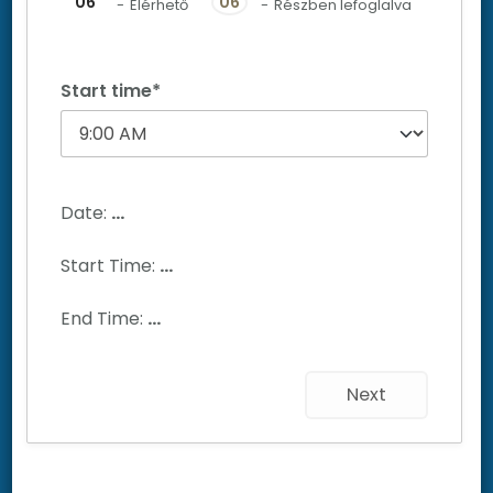
06
06
-
Elérhető
-
Részben lefoglalva
Start time*
Date:
...
Start Time:
...
End Time:
...
Next