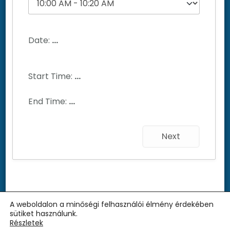
Date:
...
Start Time:
...
End Time:
...
Next
A weboldalon a minőségi felhasználói élmény érdekében
sütiket használunk.
© Copyright 2026
heu-Reka
. Minden jog
Részletek
fenntartva.
Life Coach | Fejlesztette
Blossom